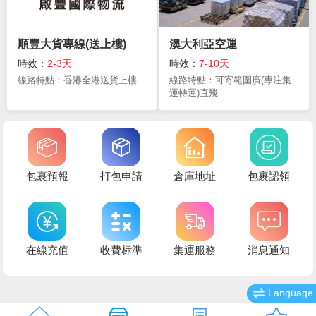
順豐大貨專線(送上樓)
澳大利亞空運
時效：
2-3天
時效：
7-10天
線路特點：香港全港送貨上樓
線路特點：可寄範圍廣(專注集
運轉運)直飛
包裹預報
打包申請
倉庫地址
包裹認領
在線充值
收費标準
集運服務
消息通知
Language