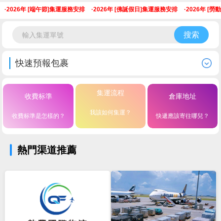
·
2026年 [端午節]集運服務安排
·
2026年 [佛誕假日]集運服務安排
·
2026年 [勞
搜索
快速預報包裹
集運流程
收費标準
倉庫地址
我該如何集運？
收費标準是怎樣的？
快遞應該寄往哪兒？
熱門渠道推薦